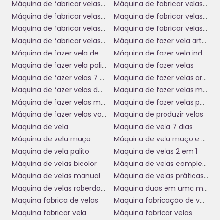
Máquina de fabricar velas 7 dias
Máquina de fabricar velas botter
que podem representar o falecido ou a espiritualidade
desejada pela família. Esses detalhes tornam as
Máquina de fabricar velas de parafina
Maquina de fabricar velas palito
homenagens muito mais significativas, criando memórias
Maquina de fabricar velas preço
Maquina de fabricar velas usada
que serão lembradas com carinho.
Maquina de fabricar velas usadas
Máquina de fazer vela artesanal
Máquina de fazer vela de 7 dias
Máquina de fazer vela industrial
Confiabilidade e Durabilidade do
Maquina de fazer vela palito
Maquina de fazer velas
Equipamento
Maquina de fazer velas 7 dias
Maquina de fazer velas aromaticas
Maquina de fazer velas de parafina
Maquina de fazer velas manual
Adquirir uma
máquina para vela de funerária
é também
Máquina de fazer velas manual
Maquina de fazer velas palito e 7 dias
um investimento em durabilidade e confiabilidade. Esses
Máquina de fazer velas votivas
Maquina de produzir velas
equipamentos são projetados para operar em condições
Maquina de vela
Maquina de vela 7 dias
exigentes, oferecendo resistência e facilidade de
Máquina de vela maço
Máquina de vela maço e 7 dias
manutenção. As marcas que se destacam no mercado
tendem a utilizar componentes de alta qualidade,
Maquina de vela palito
Maquina de velas 2 em 1
proporcionando máquinas que não apenas atendem às
Máquina de velas bicolor
Máquina de velas completa
necessidades atuais, mas que também se destacam pela
Máquina de velas manual
Máquina de velas práticas manual
longevidade.
Maquina de velas roberdoni
Maquina duas em uma maço e 7 dias
Com uma manutenção adequada, é possível prolongar a
Maquina fabrica de velas
Maquina fabricação de velas
vida útil da máquina, o que representa uma excelente
Maquina fabricar vela
Máquina fabricar velas
relação custo-benefício para as empresas funerárias. Além