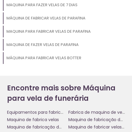
conforto e rapidez em momentos de luto. A
máquina para
MAQUINA PARA FAZER VELAS DE 7 DIAS
vela de funerária
também garante que cada vela produza
uma queima limpa e uniforme, característica bastante
MÁQUINA DE FABRICAR VELAS DE PARAFINA
valorizada por quem utiliza esses itens em homenagens e
cerimônias.
MAQUINA PARA FABRICAR VELAS DE PARAFINA
Variedade de Modelos e
MAQUINA DE FAZER VELAS DE PARAFINA
Customizações
MÁQUINA PARA FABRICAR VELAS BOTTER
Uma das grandes vantagens em investir em uma
máquina
para vela de funerária
é a variedade de modelos
disponíveis no mercado. Se sua empresa busca atender
diferentes perfis de clientes, é possível optar por
Encontre mais sobre Máquina
equipamentos que ofereçam diversas opções de formatos,
tamanhos e cores de velas. Dessa maneira, cada cerimônia
para vela de funerária
pode ser personalizada, atendendo melhor às expectativas
das famílias.
Equipamentos para fabricar velas
Fabrica de maquina de velas
A personalização vai além das opções físicas. Muitas
Maquina de fabrica velas
Maquina de fabricação de vela maço
máquinas contam com funcionalidades que permitem a
Maquina de fabricação de velas
Maquina de fabricar velas 7 dias
criação de velas com gravações ou símbolos específicos,