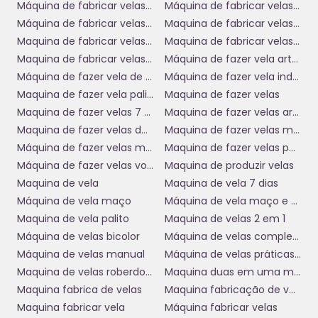
Máquina de fabricar velas 7 dias
Máquina de fabricar velas botter
produtos acabados.
Máquina de fabricar velas de parafina
Maquina de fabricar velas palito
Após o resfriamento, que é facilitado pelos sistemas de
Maquina de fabricar velas preço
Maquina de fabricar velas usada
ventilação e refrigeração incorporados nas máquinas, as
Maquina de fabricar velas usadas
Máquina de fazer vela artesanal
velas são desmoldadas. O processo é rápido e eficiente,
Máquina de fazer vela de 7 dias
Máquina de fazer vela industrial
possibilitando a produção em larga escala. A manutenção
da máquina também é simplificada, garantindo maior
Maquina de fazer vela palito
Maquina de fazer velas
durabilidade e menos paradas na produção.
Maquina de fazer velas 7 dias
Maquina de fazer velas aromaticas
Maquina de fazer velas de parafina
Maquina de fazer velas manual
Diversidade de Modelos e Recursos
Máquina de fazer velas manual
Maquina de fazer velas palito e 7 dias
Máquina de fazer velas votivas
Maquina de produzir velas
As máquinas de fabricar velas de parafina estão disponíveis
Maquina de vela
Maquina de vela 7 dias
em vários modelos, cada um adaptado às necessidades
Máquina de vela maço
Máquina de vela maço e 7 dias
específicas do seu negócio. Desde máquinas manuais para
pequenas produções até equipamentos automatizados
Maquina de vela palito
Maquina de velas 2 em 1
para indústrias de grande porte, a variedade assegura que
Máquina de velas bicolor
Máquina de velas completa
você encontre a solução ideal para sua capacidade de
Máquina de velas manual
Máquina de velas práticas manual
produção.
Maquina de velas roberdoni
Maquina duas em uma maço e 7 dias
Além disso, muitas dessas máquinas vêm equipadas com
Maquina fabrica de velas
Maquina fabricação de velas
recursos avançados, como controle de temperatura,
Maquina fabricar vela
Máquina fabricar velas
sistemas de dosagem precisa de cera e interfaces intuitivas