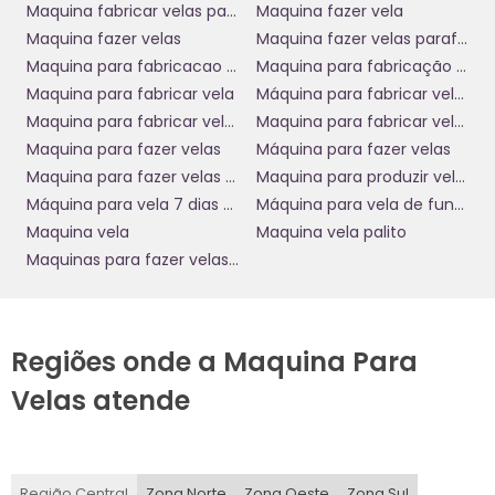
Maquina fabricar velas parafina
Maquina fazer vela
que facilitam a operação. Essa tecnologia não só melhora a
Maquina fazer velas
Maquina fazer velas parafina
qualidade das velas, mas também torna o processo de
Maquina para fabricacao de velas
Maquina para fabricação de velas
fabricação mais seguro e confiável.
Maquina para fabricar vela
Máquina para fabricar velas botter
Mercado em Expansão:
Maquina para fabricar velas de parafina
Maquina para fabricar velas de parafina preço
Maquina para fazer velas
Máquina para fazer velas
Oportunidades de Negócios
Maquina para fazer velas de 7 dias
Maquina para produzir velas
Máquina para vela 7 dias votiva
Máquina para vela de funerária
O mercado de velas de parafina tem mostrado um
crescimento constante nos últimos anos, impulsionado pela
Maquina vela
Maquina vela palito
popularização de velas aromáticas e decorativas. A
Maquinas para fazer velas de parafina
versatilidade deste produto se estende a uma vasta gama
de aplicações, como presentes, decoração de ambientes e
terapias com aromaterapia, criando oportunidades para
novos empreendedores e empresas consolidadas.
Regiões onde a Maquina Para
Investir em uma máquina de fabricar velas de parafina
Velas atende
coloca sua empresa em um cenário de crescimento,
permitindo a diversificação de produtos e serviços. É natural
observar que a concorrência também aumenta, mas com a
capacidade de oferecer produtos de alta qualidade e
Região Central
Zona Norte
Zona Oeste
Zona Sul