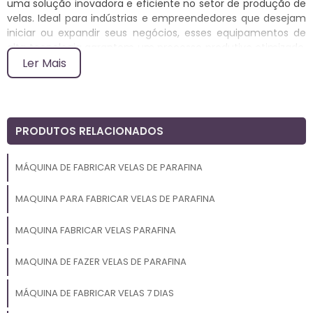
uma solução inovadora e eficiente no setor de produção de
velas. Ideal para indústrias e empreendedores que desejam
iniciar ou expandir seus negócios, esses equipamentos de
alta tecnologia garantem um processo produtivo otimizado,
economia de recursos e excelente qualidade nos produtos
Ler Mais
finais.
Com a crescente demanda por velas decorativas,
aromáticas e funcionais, investir em uma máquina desse
tipo se torna uma escolha estratégica. As velas de parafina
PRODUTOS RELACIONADOS
são versáteis, podendo ser utilizadas em diversas ocasiões e
ambientes, o que aumenta seu apelo comercial e seu
MÁQUINA DE FABRICAR VELAS DE PARAFINA
potencial de vendas.
MAQUINA PARA FABRICAR VELAS DE PARAFINA
Vantagens de Investir em Máquinas
para Fabricação de Velas de
MAQUINA FABRICAR VELAS PARAFINA
Parafina
MAQUINA DE FAZER VELAS DE PARAFINA
Uma das principais vantagens das máquinas para fabricar
MÁQUINA DE FABRICAR VELAS 7 DIAS
velas de parafina é a possibilidade de personalização. Com