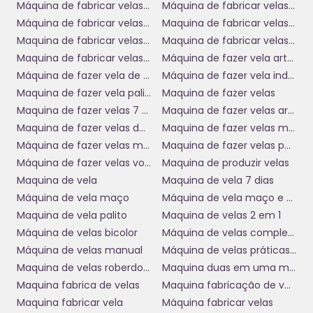
precisa para conquistar consumidores e se destacar na
Máquina de fabricar velas 7 dias
Máquina de fabricar velas botter
competição.
Máquina de fabricar velas de parafina
Maquina de fabricar velas palito
Maquina de fabricar velas preço
Maquina de fabricar velas usada
Facilidade de Uso e Manutenção
Maquina de fabricar velas usadas
Máquina de fazer vela artesanal
Máquina de fazer vela de 7 dias
Máquina de fazer vela industrial
A operação da
máquina para fabricar velas botter
é
Maquina de fazer vela palito
Maquina de fazer velas
simplificada, o que a torna acessível até mesmo para
Maquina de fazer velas 7 dias
Maquina de fazer velas aromaticas
iniciantes. Com um painel de controle intuitivo, você pode
programar a produção com facilidade, garantindo que a
Maquina de fazer velas de parafina
Maquina de fazer velas manual
máquina funcione de acordo com suas especificações. Isso
Máquina de fazer velas manual
Maquina de fazer velas palito e 7 dias
reduz a necessidade de treinamento intensivo para a equipe
Máquina de fazer velas votivas
Maquina de produzir velas
e acelera a curva de aprendizado.
Maquina de vela
Maquina de vela 7 dias
A manutenção da máquina é igualmente simplificada, com
Máquina de vela maço
Máquina de vela maço e 7 dias
componentes fáceis de acessar e substituir. Isso minimiza o
Maquina de vela palito
Maquina de velas 2 em 1
tempo de inatividade e maximiza a produtividade da sua
Máquina de velas bicolor
Máquina de velas completa
linha de produção. Além disso, oferecemos suporte técnico
Máquina de velas manual
Máquina de velas práticas manual
contínuo para resolver questões e garantir que sua máquina
Maquina de velas roberdoni
Maquina duas em uma maço e 7 dias
opere nas melhores condições.
Maquina fabrica de velas
Maquina fabricação de velas
Economia de Tempo e Custo
Maquina fabricar vela
Máquina fabricar velas