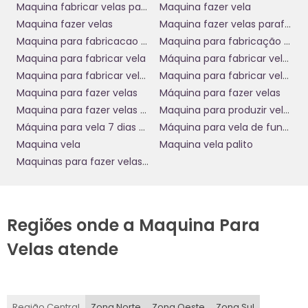
Maquina fabricar velas parafina
Maquina fazer vela
Investir na
máquina para fabricar velas botter
é uma
Maquina fazer velas
Maquina fazer velas parafina
decisão estratégica que se reflete em economia de tempo
Maquina para fabricacao de velas
Maquina para fabricação de velas
e custo operacional. A automação do processo de produção
Maquina para fabricar vela
Máquina para fabricar velas botter
elimina a necessidade de mão de obra intensiva, reduzindo
Maquina para fabricar velas de parafina
Maquina para fabricar velas de parafina preço
despesas e aumentando a margem de lucro de cada vela
produzida. Com a máquina, suas operações se tornam mais
Maquina para fazer velas
Máquina para fazer velas
eficientes, permitindo que você redirecione recursos para
Maquina para fazer velas de 7 dias
Maquina para produzir velas
outras áreas de crescimento do seu negócio.
Máquina para vela 7 dias votiva
Máquina para vela de funerária
Maquina vela
Maquina vela palito
Além disso, a produção em larga escala que a máquina
possibilita significa que você pode atender a pedidos
Maquinas para fazer velas de parafina
maiores sem comprometer a qualidade. Isso é fundamental
para atender a demandas de grandes varejistas ou
participar de feiras e eventos, onde a apresentação de
produtos em grande quantidade pode fazer toda a
Regiões onde a Maquina Para
diferença nas vendas.
Velas atende
Compromisso com a
Sustentabilidade
Região Central
Zona Norte
Zona Oeste
Zona Sul