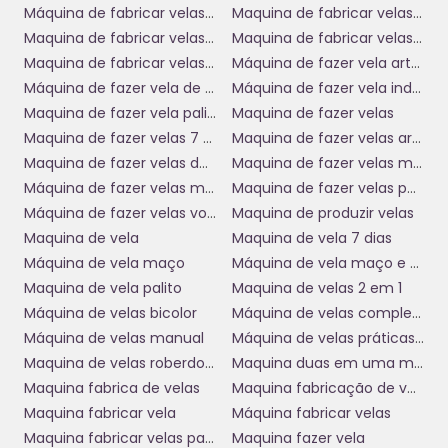
Máquina de fabricar velas de parafina
Maquina de fabricar velas palito
atendem às demandas específicas do mercado. Essa
Maquina de fabricar velas preço
Maquina de fabricar velas usada
flexibilidade é essencial para quem deseja se destacar em
um setor com tantas opções.
Maquina de fabricar velas usadas
Máquina de fazer vela artesanal
Máquina de fazer vela de 7 dias
Máquina de fazer vela industrial
Além disso, a personalização se tornou um fator-chave na
Maquina de fazer vela palito
Maquina de fazer velas
decisão de compra do consumidor moderno. Ao utilizar uma
Maquina de fazer velas 7 dias
Maquina de fazer velas aromaticas
máquina fazer vela
, você poderá oferecer velas com
designs diferenciados, tamanhos variados e fragrâncias
Maquina de fazer velas de parafina
Maquina de fazer velas manual
exclusivas. Essa capacidade de adaptar sua produção às
Máquina de fazer velas manual
Maquina de fazer velas palito e 7 dias
tendências do mercado pode aumentar consideravelmente
Máquina de fazer velas votivas
Maquina de produzir velas
sua participação no setor.
Maquina de vela
Maquina de vela 7 dias
Máquina de vela maço
Máquina de vela maço e 7 dias
Redução de Custos e Maximização
Maquina de vela palito
Maquina de velas 2 em 1
de Lucros
Máquina de velas bicolor
Máquina de velas completa
Máquina de velas manual
Máquina de velas práticas manual
Outra vantagem de investir em uma
máquina fazer vela
é
Maquina de velas roberdoni
Maquina duas em uma maço e 7 dias
a significativa redução de custos operacionais. Apesar do
Maquina fabrica de velas
Maquina fabricação de velas
investimento inicial, as economias a longo prazo são
palpáveis. Uma produção automatizada diminui os custos
Maquina fabricar vela
Máquina fabricar velas
com mão de obra e resíduos, aumentando a eficiência do
Maquina fabricar velas parafina
Maquina fazer vela