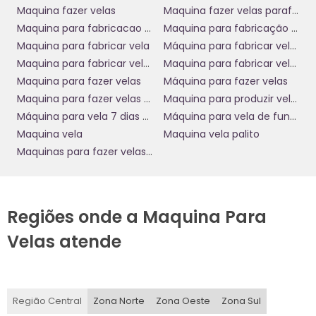
seu negócio.
Maquina fazer velas
Maquina fazer velas parafina
Maquina para fabricacao de velas
Maquina para fabricação de velas
Além da redução de custos, as máquinas modernas têm
uma vida útil longa e requerem manutenção mínima,
Maquina para fabricar vela
Máquina para fabricar velas botter
tornando-se um retorno sobre investimento atraente. Com
Maquina para fabricar velas de parafina
Maquina para fabricar velas de parafina preço
a produção em larga escala, sua empresa pode maximizar
Maquina para fazer velas
Máquina para fazer velas
os lucros, aproveitando economias de escala na compra de
Maquina para fazer velas de 7 dias
Maquina para produzir velas
matérias-primas e oferecendo preços competitivos aos
Máquina para vela 7 dias votiva
Máquina para vela de funerária
consumidores.
Maquina vela
Maquina vela palito
Tecnologia e Usuabilidade
Maquinas para fazer velas de parafina
Avançadas
As novas gerações de
máquinas fazer vela
vêm
Regiões onde a Maquina Para
equipadas com tecnologias que facilitam ainda mais o
processo de produção. Sistemas de controle digital
Velas atende
permitem ajustar rapidamente os parâmetros de produção,
assegurando que cada lote de velas responda aos padrões
desejados com facilidade. Isso aumenta a produtividade e a
qualidade do produto final.
Região Central
Zona Norte
Zona Oeste
Zona Sul